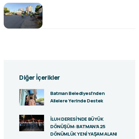
Diğer İçerikler
Batman Belediyesi'nden
Ailelere Yerinde Destek
İLUH DERESİ’NDE BÜYÜK
DÖNÜŞÜM: BATMAN’A 25
DÖNÜMLÜK YENİ YAŞAM ALANI